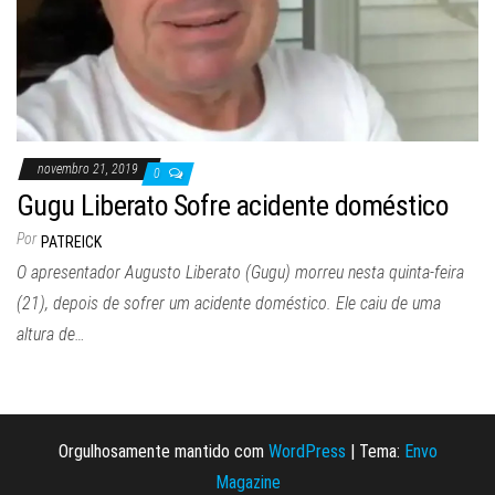
novembro 21, 2019
0
Gugu Liberato Sofre acidente doméstico
Por
PATREICK
O apresentador Augusto Liberato (Gugu) morreu nesta quinta-feira
(21), depois de sofrer um acidente doméstico. Ele caiu de uma
altura de…
Orgulhosamente mantido com
WordPress
|
Tema:
Envo
Magazine