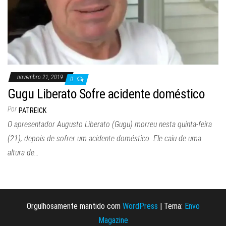
novembro 21, 2019
0
Gugu Liberato Sofre acidente doméstico
Por
PATREICK
O apresentador Augusto Liberato (Gugu) morreu nesta quinta-feira
(21), depois de sofrer um acidente doméstico. Ele caiu de uma
altura de…
Orgulhosamente mantido com
WordPress
|
Tema:
Envo
Magazine