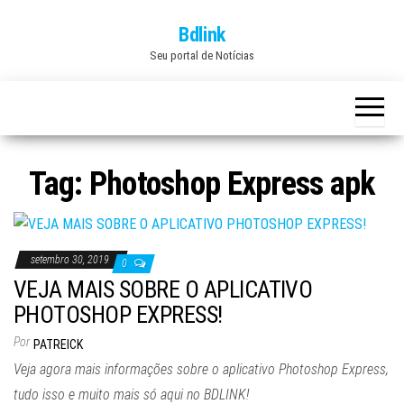
Skip
Bdlink
to
Seu portal de Notícias
the
content
Tag:
Photoshop Express apk
setembro 30, 2019
0
VEJA MAIS SOBRE O APLICATIVO
PHOTOSHOP EXPRESS!
Por
PATREICK
Veja agora mais informações sobre o aplicativo Photoshop Express,
tudo isso e muito mais só aqui no BDLINK!