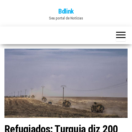
Skip
Bdlink
to
Seu portal de Notícias
the
content
Refugiados: Turquia diz 200