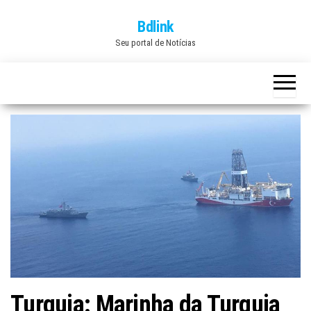
Skip
Bdlink
to
Seu portal de Notícias
the
content
Turquia: Marinha da Turquia