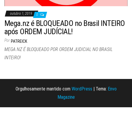
outubro 1, 2019
0
Mega.nz é BLOQUEADO no Brasil INTEIRO
após ORDEM JUDÍCIAL!
Por
PATREICK
MEGA.NZ É BLOQUEADO POR ORDEM JUDICIAL NO BRASIL
INTEIRO!
Orgulhosamente mantido com
WordPress
|
Tema:
Envo
Magazine